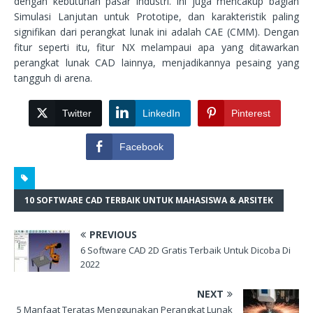
dengan kebutuhan pasar industri. Ini juga mencakup bagian
Simulasi Lanjutan untuk Prototipe, dan karakteristik paling
signifikan dari perangkat lunak ini adalah CAE (CMM). Dengan
fitur seperti itu, fitur NX melampaui apa yang ditawarkan
perangkat lunak CAD lainnya, menjadikannya pesaing yang
tangguh di arena.
Twitter
LinkedIn
Pinterest
Facebook
10 SOFTWARE CAD TERBAIK UNTUK MAHASISWA & ARSITEK
PREVIOUS
6 Software CAD 2D Gratis Terbaik Untuk Dicoba Di
2022
NEXT
5 Manfaat Teratas Menggunakan Perangkat Lunak