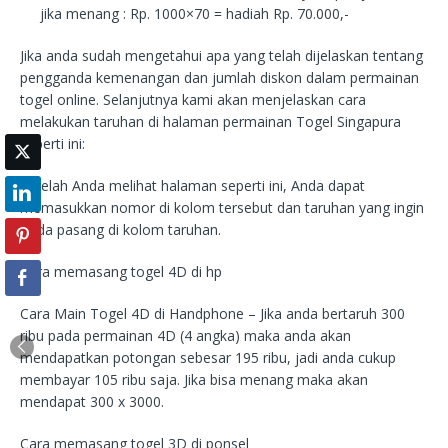
jika menang : Rp. 1000×70 = hadiah Rp. 70.000,-
Jika anda sudah mengetahui apa yang telah dijelaskan tentang
pengganda kemenangan dan jumlah diskon dalam permainan
togel online. Selanjutnya kami akan menjelaskan cara
melakukan taruhan di halaman permainan Togel Singapura
seperti ini:
Setelah Anda melihat halaman seperti ini, Anda dapat
memasukkan nomor di kolom tersebut dan taruhan yang ingin
Anda pasang di kolom taruhan.
Cara memasang togel 4D di hp
Cara Main Togel 4D di Handphone – Jika anda bertaruh 300
ribu pada permainan 4D (4 angka) maka anda akan
mendapatkan potongan sebesar 195 ribu, jadi anda cukup
membayar 105 ribu saja. Jika bisa menang maka akan
mendapat 300 x 3000.
Cara memasang togel 3D di ponsel