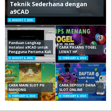
Teknik Sederhana dengan
a9CAD
AUGUST 7, 2025
Panduan Lengkap
Instalasi a9CAD untuk
CARA PASANG TOGEL
Pengguna Pertama Kali
LEWAT HP
AUGUST 6, 2025
FEBRUARY 6, 2024
CARA MAIN SLOT PG
CARA DEPOSIT DANA
MAHJONG
SLOT ONLINE
FEBRUARY 6, 2024
FEBRUARY 6, 2024