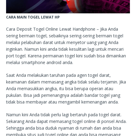
CARA MAIN TOGEL LEWAT HP
Cara Deposit Togel Online Lewat Handphone – Jika Anda
sering bermain togel, sebaiknya sering-sering bermain togel
melalui pelabuhan darat untuk menyetor uang yang Anda
inginkan. Namun kini anda tidak kesulitan lagi untuk mencari
port togel. Karena permainan togel kini sudah bisa dimainkan
melalui smartphone android anda.
Saat Anda melakukan taruhan pada agen togel darat,
keamanan dalam memasang angka tidak selalu terjamin. Jika
Anda memasukkan angka, itu bisa berupa operan atau
pukulan. Bisa jadi pemenangnya adalah bandar togel yang
tidak bisa membayar atau mengambil kemenangan anda.
Namun kini Anda tidak perlu lagi bertaruh pada togel darat.
Sekarang Anda dapat memasang togel online di ponsel Anda.
Sehingga anda bisa duduk nyaman di rumah dan anda bisa
membuka situs judi togel online dan anda bisa memasang