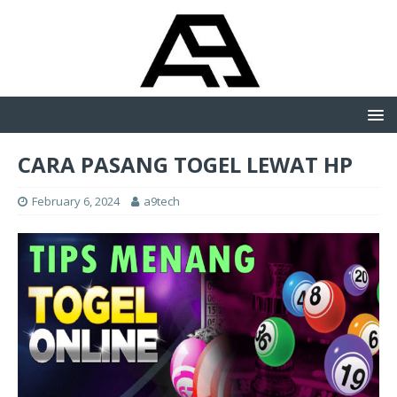
CARA PASANG TOGEL LEWAT HP
February 6, 2024
a9tech