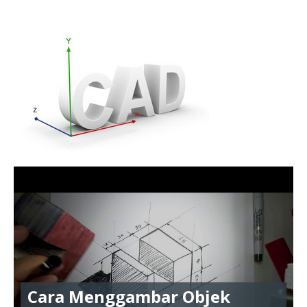
Cara Menggambar Objek