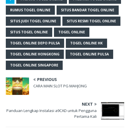
RUMUS TOGEL ONLINE
SITUS BANDAR TOGEL ONLINE
SITUS JUDI TOGEL ONLINE
SITUS RESMI TOGEL ONLINE
SITUS TOGEL ONLINE
TOGEL ONLINE
TOGEL ONLINE DEPO PULSA
TOGEL ONLINE HK
TOGEL ONLINE HONGKONG
TOGEL ONLINE PULSA
TOGEL ONLINE SINGAPORE
PREVIOUS
CARA MAIN SLOT PG MAHJONG
NEXT
Panduan Lengkap Instalasi a9CAD untuk Pengguna
Pertama Kali