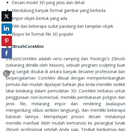
Desain model 3D yang jelas dan detail
Mendukung banyak format gambar yang berbeda
Impor objek bentuk yang ada
Pilih dari beberapa sudut pandang dan tampilan objek
Ekspor ke format file 3D populer
6. ZBrushCoreMini
ZBrushCoreMini adalah versi ramping dari Pixologic’s ZBrush
(sekarang dimiliki oleh Maxon), sebuah program sculpting kuat
yang sangat disukai di antara banyak desainer profesional dan
berpengalaman. CoreMini dibuat dengan mempertimbangkan
pemula dan mudah dipelajari bahkan jika Anda memiliki sedikit
latar belakang dalam pemodelan 3D. CoreMini terbatas untuk
penggunaan non-komersial, memiliki pembatasan poligon dan
jenis file, melarang impor dan rendering (walaupun
mengandung oklusi ambien langsung), dan memiliki beberapa
batasan lainnya. Mempelajari proses desain melaluinya
memiliki manfaat lebih mudah bertransisi ke perangkat lunak
Zbrush profesional setelah Anda siap. Tingkat berikutnya dari