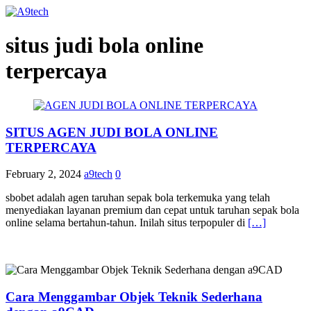
situs judi bola online
terpercaya
SITUS AGEN JUDI BOLA ONLINE
TERPERCAYA
February 2, 2024
a9tech
0
sbobet adalah agen taruhan sepak bola terkemuka yang telah
menyediakan layanan premium dan cepat untuk taruhan sepak bola
online selama bertahun-tahun. Inilah situs terpopuler di
[…]
Cara Menggambar Objek Teknik Sederhana