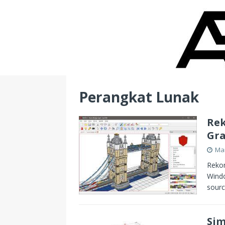
Perangkat Lunak
Rek
Gra
Mar
Rekom
Windo
sourc
Sim