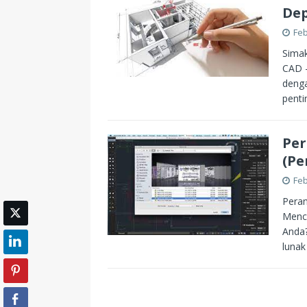
Dep
Feb
Sima
CAD –
denga
penti
Per
(Pe
Feb
Peran
Menca
Anda?
luna