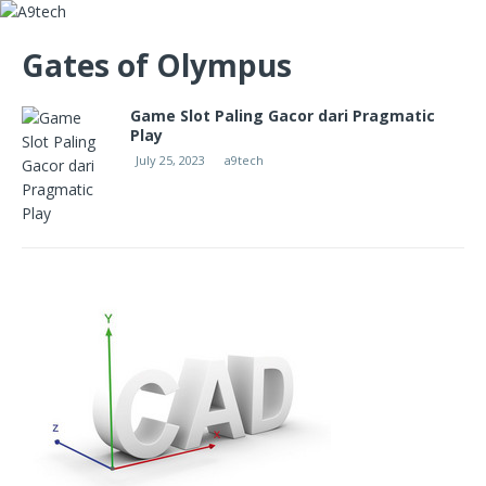
Gates of Olympus
Game Slot Paling Gacor dari Pragmatic
Play
July 25, 2023
a9tech