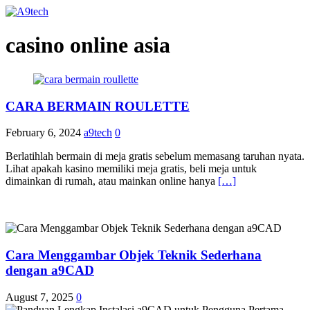
casino online asia
CARA BERMAIN ROULETTE
February 6, 2024
a9tech
0
Berlatihlah bermain di meja gratis sebelum memasang taruhan nyata.
Lihat apakah kasino memiliki meja gratis, beli meja untuk
dimainkan di rumah, atau mainkan online hanya
[…]
Cara Menggambar Objek Teknik Sederhana
dengan a9CAD
August 7, 2025
0