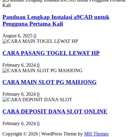
Panduan Lengkap Instalasi a9CAD untuk
Pengguna Pertama Kali
August 6, 2025
0
CARA PASANG TOGEL LEWAT HP
February 6, 2024
0
CARA MAIN SLOT PG MAHJONG
February 6, 2024
0
CARA DEPOSIT DANA SLOT ONLINE
February 6, 2024
0
Copyright © 2026 | WordPress Theme by
MH Themes