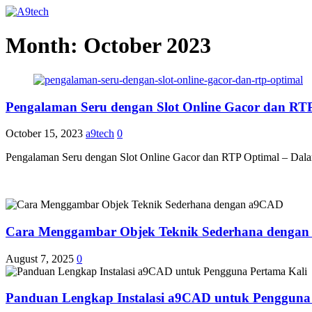
Month:
October 2023
Pengalaman Seru dengan Slot Online Gacor dan RT
October 15, 2023
a9tech
0
Pengalaman Seru dengan Slot Online Gacor dan RTP Optimal – Dalam d
Cara Menggambar Objek Teknik Sederhana denga
August 7, 2025
0
Panduan Lengkap Instalasi a9CAD untuk Pengguna