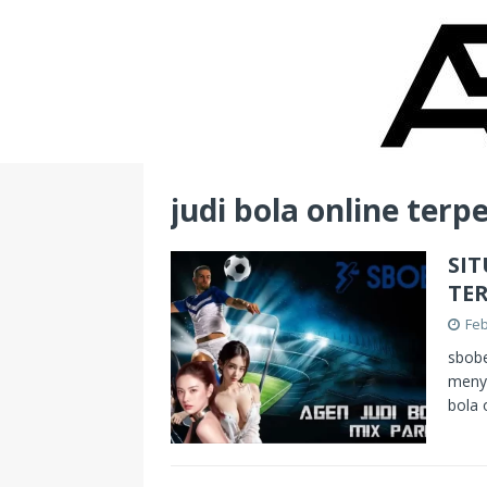
judi bola online terp
SIT
TE
Feb
sbobe
menye
bola 