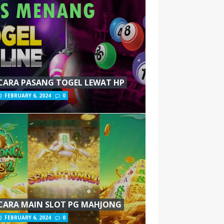
CARA PASANG TOGEL LEWAT HP
FEBRUARY 6, 2024
0
CARA MAIN SLOT PG MAHJONG
FEBRUARY 6, 2024
0