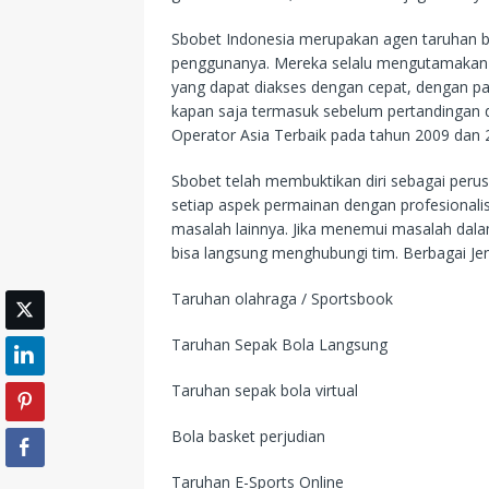
Sbobet Indonesia merupakan agen taruhan b
penggunanya. Mereka selalu mengutamakan
yang dapat diakses dengan cepat, dengan 
kapan saja termasuk sebelum pertandingan 
Operator Asia Terbaik pada tahun 2009 dan 
Sbobet telah membuktikan diri sebagai peru
setiap aspek permainan dengan profesionali
masalah lainnya. Jika menemui masalah dal
bisa langsung menghubungi tim. Berbagai J
Taruhan olahraga / Sportsbook
Taruhan Sepak Bola Langsung
Taruhan sepak bola virtual
Bola basket perjudian
Taruhan E-Sports Online