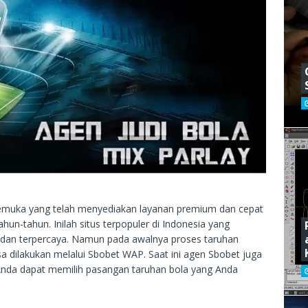
kemuka yang telah menyediakan layanan premium dan cepat
hun-tahun. Inilah situs terpopuler di Indonesia yang
i dan terpercaya. Namun pada awalnya proses taruhan
sa dilakukan melalui Sbobet WAP. Saat ini agen Sbobet juga
nda dapat memilih pasangan taruhan bola yang Anda