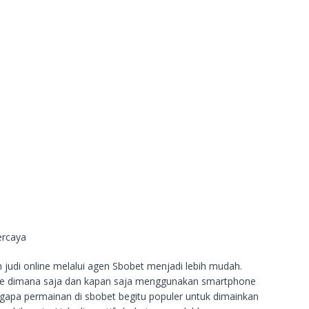
ercaya
 judi online melalui agen Sbobet menjadi lebih mudah.
e dimana saja dan kapan saja menggunakan smartphone
ngapa permainan di sbobet begitu populer untuk dimainkan