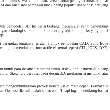
arui untuk siswa dan profesor. Versi standar perangkat lunak berkisar
M dan salah satu perangkat lunak paling populer untuk desainer yang
uk pemodelan 3D. Ini berisi berbagai macam alat yang mendukung
ngan teknologi sinkron untuk merancang objek kompleks yang berisi
ja.
ari perangkat lunaknya, terutama untuk pemodelan CAD. Solid Edge
 Tetapi juga mendukung format file eksternal seperti STL, IGES, DXF,
untuk para desainer, terutama untuk arsitek dan insinyur di bidang
ur-fitur SketchUp berpusat pada desain 3D, meskipun ia memiliki fitur
an mengomunikasikan proyek konstruksi di masa depan. Format file
ar. Ekstensi file asli adalah ie dan .skp. Tetapi juga mendukung format