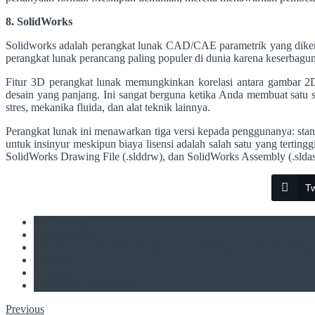
8. SolidWorks
Solidworks adalah perangkat lunak CAD/CAE parametrik yang dikem
perangkat lunak perancang paling populer di dunia karena keserbaguna
Fitur 3D perangkat lunak memungkinkan korelasi antara gambar 2
desain yang panjang. Ini sangat berguna ketika Anda membuat satu 
stres, mekanika fluida, dan alat teknik lainnya.
Perangkat lunak ini menawarkan tiga versi kepada penggunanya: stand
untuk insinyur meskipun biaya lisensi adalah salah satu yang tertin
SolidWorks Drawing File (.slddrw), dan SolidWorks Assembly (.sldasm)
Tw
2D Drafting
3D Modeling
8 Software CAD Terbaik untuk 2D Drafting dan 3D Modeling
Software
Software CAD
Software CAD Terbaik
Previous