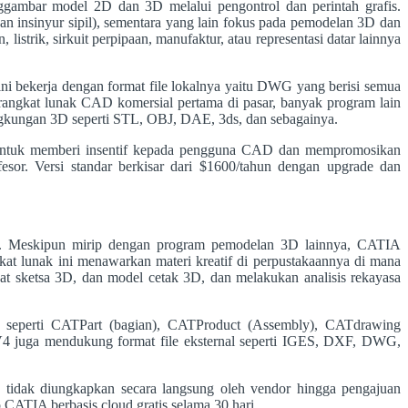
mbar model 2D dan 3D melalui pengontrol dan perintah grafis.
n insinyur sipil), sementara yang lain fokus pada pemodelan 3D dan
rik, sirkuit perpipaan, manufaktur, atau representasi datar lainnya
ini bekerja dengan format file lokalnya yaitu DWG yang berisi semua
angkat lunak CAD komersial pertama di pasar, banyak program lain
ingkungan 3D seperti STL, OBJ, DAE, 3ds, dan sebagainya.
is untuk memberi insentif kepada pengguna CAD dan mempromosikan
fesor. Versi standar berkisar dari $1600/tahun dengan upgrade dan
k. Meskipun mirip dengan program pemodelan 3D lainnya, CATIA
kat lunak ini menawarkan materi kreatif di perpustakaannya di mana
t sketsa 3D, dan model cetak 3D, dan melakukan analisis rekayasa
ya seperti CATPart (bagian), CATProduct (Assembly), CATdrawing
V4 juga mendukung format file eksternal seperti IGES, DXF, DWG,
a tidak diungkapkan secara langsung oleh vendor hingga pengajuan
 CATIA berbasis cloud gratis selama 30 hari.