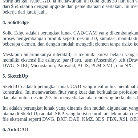
Mirip dengan AutoCAD, ia menawarkan uji coba gratis 30 hari dan vers
dari $545/tahun dengan upgrade dan pemeliharaan disertakan. Ini me
bekerja dari jarak jauh.
4. SolidEdge
Solid Edge adalah perangkat lunak CAD/CAM yang dikembangkan o
proses pengembangan produk seperti desain 3D, simulasi, manufakt
beberapa elemen, dan dengan mudah mengedit elemen tanpa risiko kega
Meskipun antarmukanya interaktif, ia memiliki kurva belajar yan
memiliki ekstensi file aslinya: .par (Part), .asm (Assembly), .dft 
DWG, STEP, Microstation, Parasolid, ACIS, PLM XML, dan NX.
5. SketchUp
SketchUp adalah perangkat lunak CAD yang ideal untuk membuat dan 
konstruksi. Ini menawarkan fitur yang kuat dan berkualitas profesion
dan alat untuk desain 2D. Ini menyediakan alat rendering berkualitas ti
Ini adalah perangkat lunak yang dinamis dan mudah digunakan yan
utama di SketchUp adalah SKP, yang berisi seluruh arsitektur atau desa
file eksternal seperti DWG, DXF, DAE, KMZ, 3DS, FBX, XSI, OB
6. AutoCAD