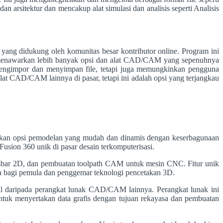
arsitektur dan mencakup alat simulasi dan analisis seperti Analisis
ng didukung oleh komunitas besar kontributor online. Program ini
 menawarkan lebih banyak opsi dan alat CAD/CAM yang sepenuhnya
k mengimpor dan menyimpan file, tetapi juga memungkinkan pengguna
lat CAD/CAM lainnya di pasar, tetapi ini adalah opsi yang terjangkau
kan opsi pemodelan yang mudah dan dinamis dengan keserbagunaan
usion 360 unik di pasar desain terkomputerisasi.
ambar 2D, dan pembuatan toolpath CAM untuk mesin CNC. Fitur unik
ma bagi pemula dan penggemar teknologi pencetakan 3D.
ual daripada perangkat lunak CAD/CAM lainnya. Perangkat lunak ini
ntuk menyertakan data grafis dengan tujuan rekayasa dan pembuatan