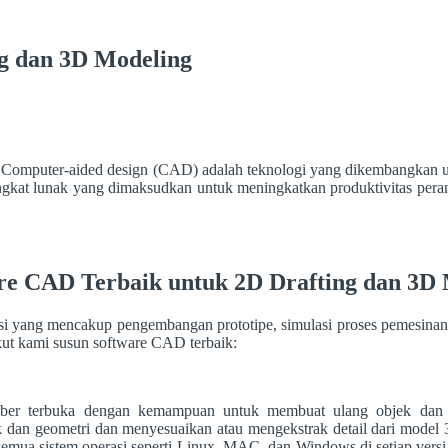
ng dan 3D Modeling
Computer-aided design (CAD) adalah teknologi yang dikembangkan u
erangkat lunak yang dimaksudkan untuk meningkatkan produktivitas per
re CAD Terbaik untuk 2D Drafting dan 3D
yang mencakup pengembangan prototipe, simulasi proses pemesinan at
kut kami susun software CAD terbaik:
er terbuka dengan kemampuan untuk membuat ulang objek dan memo
dan geometri dan menyesuaikan atau mengekstrak detail dari model 
mua sistem operasi seperti Linux, MAC, dan Windows di setiap versi. I