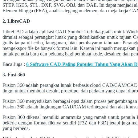
STEP, IGES, STL, DXF, SVG, OBJ, dan DAE. Ini dapat menjadi alat ya
Elemen Hingga (FEA), analisis tegangan elemen, dan meja kerja 
2. LibreCAD
LibreCAD adalah aplikasi CAD Sumber Terbuka gratis untuk Window
dimulai sebagai perangkat lunak yang didedikasikan untuk tujuan
gratis tanpa uji coba, langganan, atau pembayaran tahunan. Peran
mengekspor file ke banyak format lain. Karena ini masih merupakan p
untuk pemula baru dan peluang bagi pembuat kode, desainer, dan p
Baca Juga :
6 Software CAD Paling Populer Tahun Yang Akan D
3. Fusi 360
Fusion 360 adalah perangkat lunak berbasis cloud CAD/CAM/CAE 
tinggi untuk membuat desain, prototipe, dan padatan yang dapat dipr
Fusion 360 menyediakan berbagai opsi dalam proses pengembangan 
Fusion 360 adalah lingkungan CAD/CAM terintegrasi dan alat khusus
Fusion 360 dikenal memiliki antarmuka yang ramah untuk pemula ka
bekerja dengan format filenya sendiri (F3Z dan F3D) tetapi juga 
yang berbeda.