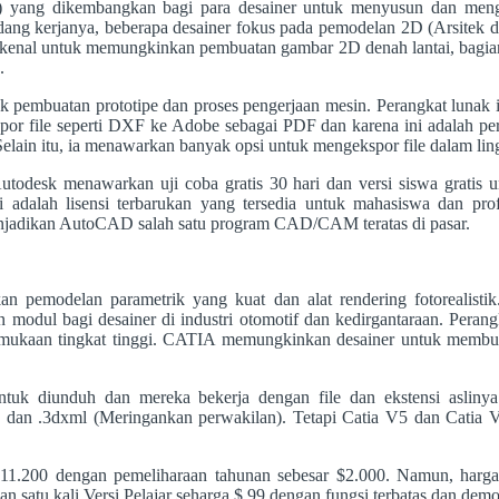
yang dikembangkan bagi para desainer untuk menyusun dan mengga
ng kerjanya, beberapa desainer fokus pada pemodelan 2D (Arsitek da
al untuk memungkinkan pembuatan gambar 2D denah lantai, bagian, list
.
k pembuatan prototipe dan proses pengerjaan mesin. Perangkat lunak 
or file seperti DXF ke Adobe sebagai PDF dan karena ini adalah per
elain itu, ia menawarkan banyak opsi untuk mengekspor file dalam l
utodesk menawarkan uji coba gratis 30 hari dan versi siswa grat
i adalah lisensi terbarukan yang tersedia untuk mahasiswa dan pro
enjadikan AutoCAD salah satu program CAD/CAM teratas di pasar.
emodelan parametrik yang kuat dan alat rendering fotorealisti
modul bagi desainer di industri otomotif dan kedirgantaraan. Perang
ermukaan tingkat tinggi. CATIA memungkinkan desainer untuk membua
ntuk diunduh dan mereka bekerja dengan file dan ekstensi aslin
) dan .3dxml (Meringankan perwakilan). Tetapi Catia V5 dan Catia 
 $11.200 dengan pemeliharaan tahunan sebesar $2.000. Namun, harg
satu kali Versi Pelajar seharga $ 99 dengan fungsi terbatas dan demo