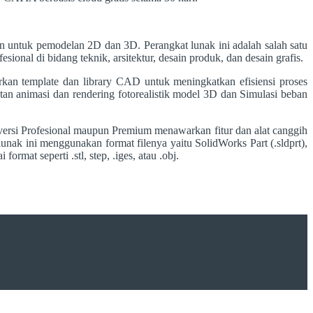
untuk pemodelan 2D dan 3D. Perangkat lunak ini adalah salah satu
onal di bidang teknik, arsitektur, desain produk, dan desain grafis.
an template dan library CAD untuk meningkatkan efisiensi proses
an animasi dan rendering fotorealistik model 3D dan Simulasi beban
k versi Profesional maupun Premium menawarkan fitur dan alat canggih
unak ini menggunakan format filenya yaitu SolidWorks Part (.sldprt),
at seperti .stl, step, .iges, atau .obj.