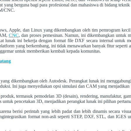
ng berguna bagi para profesional dan mahasiswa di bidang teknik dan 
CAM/CNC.
s, Apple, dan Linux yang dikembangkan oleh tim pemrogram kecil ya
 CAM,
CNC
, dan proses pemesinan. Namun, ini dikembangkan untuk
gkat lunak ini bekerja dengan format file DXF secara internal untu
latform yang berkembang, ini tidak menawarkan banyak fitur seperti a
enggemar untuk memberikan kembali kepada komunitas.
atang
yang dikembangkan oleh Autodesk. Perangkat lunak ini menggabung
oduksi. Ini juga menyediakan opsi simulasi dan CAM yang menjadikan F
produk, termasuk pemodelan 3D (desain), rendering, manufaktur, g
 untuk pencetakan 3D, menjadikan perangkat lunak ini pilihan perta
rena berisi perintah yang lebih padat dan lebih dinamis secara vis
mengintegrasikan format non-asli seperti STEP, DXF, STL, dan IGES u