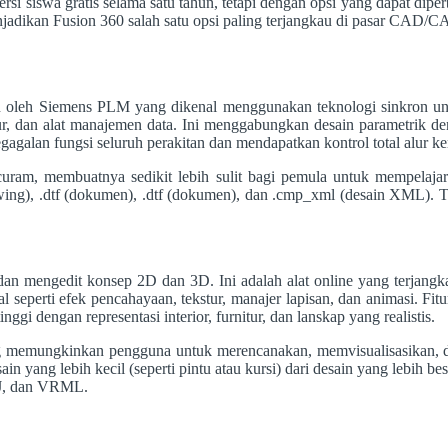
i siswa gratis selama satu tahun, tetapi dengan opsi yang dapat diperb
njadikan Fusion 360 salah satu opsi paling terjangkau di pasar CAD/CA
leh Siemens PLM yang dikenal menggunakan teknologi sinkron unt
ur, dan alat manajemen data. Ini menggabungkan desain parametrik de
galan fungsi seluruh perakitan dan mendapatkan kontrol total alur ker
g curam, membuatnya sedikit lebih sulit bagi pemula untuk mempelaj
(Drawing), .dtf (dokumen), .dtf (dokumen), dan .cmp_xml (desain XML).
mengedit konsep 2D dan 3D. Ini adalah alat online yang terjangkau 
al seperti efek pencahayaan, tekstur, manajer lapisan, dan animasi. Fit
nggi dengan representasi interior, furnitur, dan lanskap yang realistis.
g memungkinkan pengguna untuk merencanakan, memvisualisasikan, d
in yang lebih kecil (seperti pintu atau kursi) dari desain yang lebih bes
J, dan VRML.