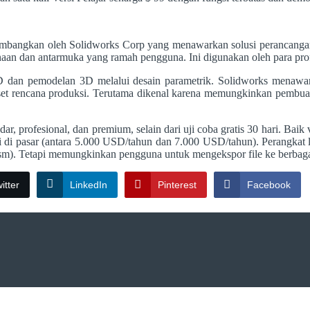
bangkan oleh Solidworks Corp yang menawarkan solusi perancangan 
an dan antarmuka yang ramah pengguna. Ini digunakan oleh para profesi
D dan pemodelan 3D melalui desain parametrik. Solidworks menawark
set rencana produksi. Terutama dikenal karena memungkinkan pembuat
ar, profesional, dan premium, selain dari uji coba gratis 30 hari. Bai
ggi di pasar (antara 5.000 USD/tahun dan 7.000 USD/tahun). Perangkat l
. Tetapi memungkinkan pengguna untuk mengekspor file ke berbagai form
itter
LinkedIn
Pinterest
Facebook