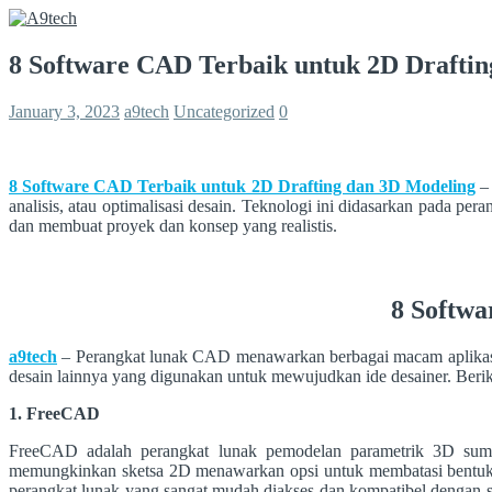
8 Software CAD Terbaik untuk 2D Drafti
January 3, 2023
a9tech
Uncategorized
0
8 Software CAD Terbaik untuk 2D Drafting dan 3D Modeling
– 
analisis, atau optimalisasi desain. Teknologi ini didasarkan pada p
dan membuat proyek dan konsep yang realistis.
8 Softwa
a9tech
– Perangkat lunak CAD menawarkan berbagai macam aplikasi 
desain lainnya yang digunakan untuk mewujudkan ide desainer. Beri
1. FreeCAD
FreeCAD adalah perangkat lunak pemodelan parametrik 3D sumb
memungkinkan sketsa 2D menawarkan opsi untuk membatasi bentuk 
perangkat lunak yang sangat mudah diakses dan kompatibel dengan se