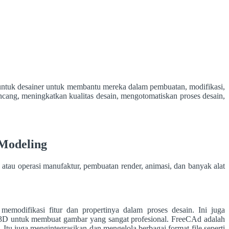
ntuk desainer untuk membantu mereka dalam pembuatan, modifikasi,
ancang, meningkatkan kualitas desain, mengotomatiskan proses desain,
 Modeling
au operasi manufaktur, pembuatan render, animasi, dan banyak alat
difikasi fitur dan propertinya dalam proses desain. Ini juga
3D untuk membuat gambar yang sangat profesional. FreeCAd adalah
tu juga mengintegrasikan dan mengelola berbagai format file seperti