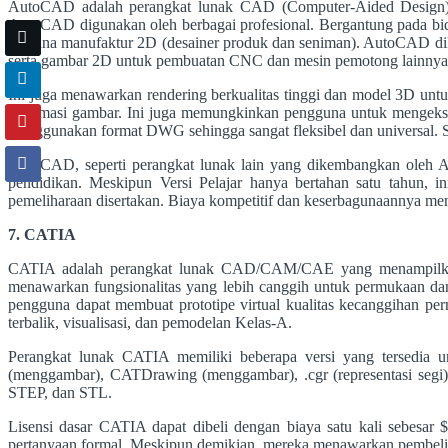
AutoCAD adalah perangkat lunak CAD (Computer-Aided Design) 
AutoCAD digunakan oleh berbagai profesional. Bergantung pada bida
rencana manufaktur 2D (desainer produk dan seniman). AutoCAD diken
serta gambar 2D untuk pembuatan CNC dan mesin pemotong lainnya
Ini juga menawarkan rendering berkualitas tinggi dan model 3D untu
informasi gambar. Ini juga memungkinkan pengguna untuk mengeksp
menggunakan format DWG sehingga sangat fleksibel dan universal. S
AutoCAD, seperti perangkat lunak lain yang dikembangkan oleh A
pendidikan. Meskipun Versi Pelajar hanya bertahan satu tahun, in
pemeliharaan disertakan. Biaya kompetitif dan keserbagunaannya m
7. CATIA
CATIA adalah perangkat lunak CAD/CAM/CAE yang menampilkan p
menawarkan fungsionalitas yang lebih canggih untuk permukaan dan 
pengguna dapat membuat prototipe virtual kualitas kecanggihan p
terbalik, visualisasi, dan pemodelan Kelas-A.
Perangkat lunak CATIA memiliki beberapa versi yang tersedia u
(menggambar), CATDrawing (menggambar), .cgr (representasi segi
STEP, dan STL.
Lisensi dasar CATIA dapat dibeli dengan biaya satu kali sebesar
pertanyaan formal. Meskipun demikian, mereka menawarkan pembelian 