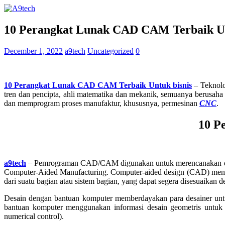
10 Perangkat Lunak CAD CAM Terbaik Un
December 1, 2022
a9tech
Uncategorized
0
10 Perangkat Lunak CAD CAM Terbaik Untuk bisnis
– Teknolo
tren dan pencipta, ahli matematika dan mekanik, semuanya berus
dan memprogram proses manufaktur, khususnya, permesinan
CNC
.
10 P
a9tech
– Pemrograman CAD/CAM digunakan untuk merencanakan dan m
Computer-Aided Manufacturing. Computer-aided design (CAD) mencak
dari suatu bagian atau sistem bagian, yang dapat segera disesuaikan
Desain dengan bantuan komputer memberdayakan para desainer untu
bantuan komputer menggunakan informasi desain geometris untuk
numerical control).