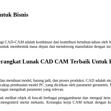
tuk Bisnis
gi CAD-CAM adalah kombinasi dari kontribusi bertahun-tahun oleh ban
aha untuk membentuk masa depan dan mendorong manufaktur dengan i
erangkat Lunak CAD CAM Terbaik Untuk B
embuat model, barang jadi, dan proses produksi. CAD adalah sing
up pembuatan model PC yang dicirikan oleh parameter geometris. Mo
 dengan mengubah parameter yang relevan.
k melihat objek di bawah berbagai penggambaran dan menguji item 
 mengontrol mesin mekanis. Kerangka kerja CAM terkait dengan ke