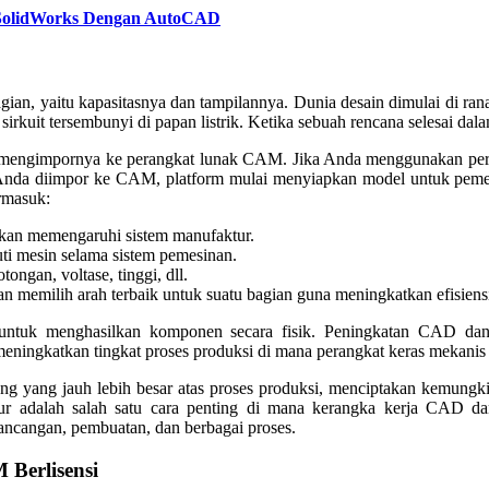
 SolidWorks Dengan AutoCAD
an, yaitu kapasitasnya dan tampilannya. Dunia desain dimulai di ran
 sirkuit tersembunyi di papan listrik. Ketika sebuah rencana selesai
n mengimpornya ke perangkat lunak CAM. Jika Anda menggunakan per
CAD Anda diimpor ke CAM, platform mulai menyiapkan model untuk p
ermasuk:
kan memengaruhi sistem manufaktur.
ti mesin selama sistem pemesinan.
ngan, voltase, tinggi, dll.
memilih arah terbaik untuk suatu bagian guna meningkatkan efisiens
n untuk menghasilkan komponen secara fisik. Peningkatan CAD da
eningkatkan tingkat proses produksi di mana perangkat keras mekanis d
yang jauh lebih besar atas proses produksi, menciptakan kemungkinan 
aktur adalah salah satu cara penting di mana kerangka kerja CAD
rancangan, pembuatan, dan berbagai proses.
Berlisensi