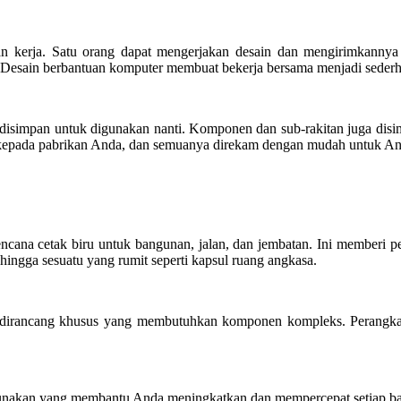
rja. Satu orang dapat mengerjakan desain dan mengirimkannya ke
Desain berbantuan komputer membuat bekerja bersama menjadi sederhan
isimpan untuk digunakan nanti. Komponen dan sub-rakitan juga disim
n kepada pabrikan Anda, dan semuanya direkam dengan mudah untuk An
a cetak biru untuk bangunan, jalan, dan jembatan. Ini memberi per
ingga sesuatu yang rumit seperti kapsul ruang angkasa.
 dirancang khusus yang membutuhkan komponen kompleks. Perangkat
kan yang membantu Anda meningkatkan dan mempercepat setiap bag