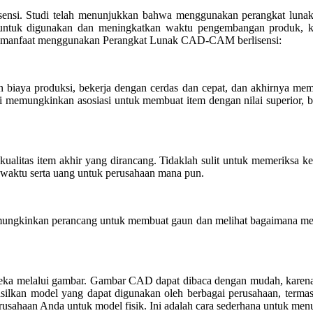
ensi. Studi telah menunjukkan bahwa menggunakan perangkat lun
ntuk digunakan dan meningkatkan waktu pengembangan produk, kua
pa manfaat menggunakan Perangkat Lunak CAD-CAM berlisensi:
ya produksi, bekerja dengan cerdas dan cepat, dan akhirnya mempe
al ini memungkinkan asosiasi untuk membuat item dengan nilai superi
litas item akhir yang dirancang. Tidaklah sulit untuk memeriksa ke
waktu serta uang untuk perusahaan mana pun.
mungkinkan perancang untuk membuat gaun dan melihat bagaimana mer
ka melalui gambar. Gambar CAD dapat dibaca dengan mudah, karena dis
n model yang dapat digunakan oleh berbagai perusahaan, termasuk
sahaan Anda untuk model fisik. Ini adalah cara sederhana untuk men