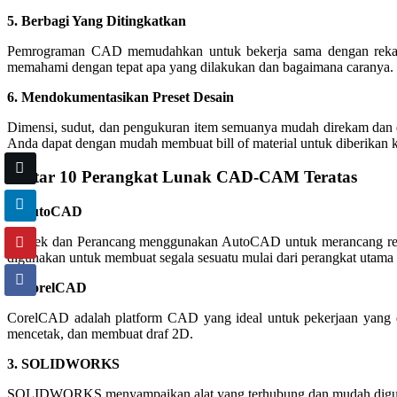
5. Berbagi Yang Ditingkatkan
Pemrograman CAD memudahkan untuk bekerja sama dengan rekan ke
memahami dengan tepat apa yang dilakukan dan bagaimana caranya. 
6. Mendokumentasikan Preset Desain
Dimensi, sudut, dan pengukuran item semuanya mudah direkam dan d
Anda dapat dengan mudah membuat bill of material untuk diberika
Daftar 10 Perangkat Lunak CAD-CAM Teratas
1. AutoCAD
Arsitek dan Perancang menggunakan AutoCAD untuk merancang rencan
digunakan untuk membuat segala sesuatu mulai dari perangkat utama h
2. CorelCAD
CorelCAD adalah platform CAD yang ideal untuk pekerjaan yang
mencetak, dan membuat draf 2D.
3. SOLIDWORKS
SOLIDWORKS menyampaikan alat yang terhubung dan mudah diguna