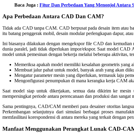
Baca Juga :
Fitur Dan Perbedaan Yang Menonjol Antara
Apa Perbedaan Antara CAD Dan CAM?
Tidak ada CAD tanpa CAM. CAD berpusat pada desain item atau bagi
itu batang penggerak mobil, desain modular perlengkapan dapur, atau
Ini biasanya dilakukan dengan mengekspor file CAD dan kemudia
dunia paralel, jadi tidak diperlukan impor/ekspor. Saat model 
model untuk pemesinan dengan bekerja melalui beberapa aktivitas, t
Memeriksa apakah model memiliki kesalahan geometris yang a
Membuat jalur pahat untuk model, banyak arah yang akan diiku
Mengatur parameter mesin yang diperlukan, termasuk laju pemoto
Mengonfigurasi penumpukan di mana kerangka kerja CAM akan 
Saat model siap untuk dikerjakan, semua data dikirim ke mesi
mempersingkat periode antara perencanaan dan produksi dan sangat m
Sama pentingnya, CAD/CAM memberi para desainer otoritas langsung 
Perkembangan selanjutnya dari simulasi berbagai proses manuf
memfasilitasi korespondensi di antara mereka yang terkait dengan pe
Manfaat Menggunakan Perangkat Lunak CAD-CAM 