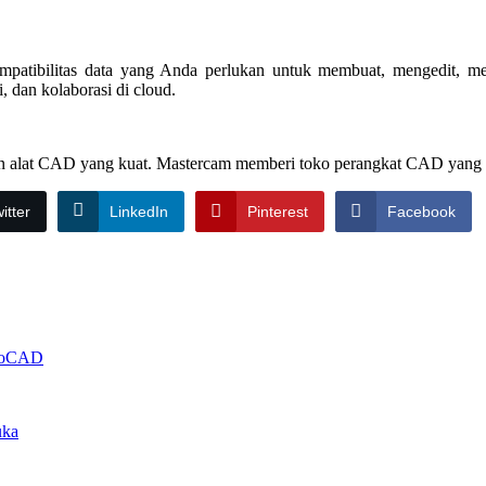
an kompatibilitas data yang Anda perlukan untuk membuat, menged
, dan kolaborasi di cloud.
 alat CAD yang kuat. Mastercam memberi toko perangkat CAD yang tela
itter
LinkedIn
Pinterest
Facebook
utoCAD
uka