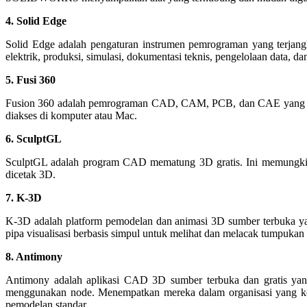
4. Solid Edge
Solid Edge adalah pengaturan instrumen pemrograman yang terjan
elektrik, produksi, simulasi, dokumentasi teknis, pengelolaan data, da
5. Fusi 360
Fusion 360 adalah pemrograman CAD, CAM, PCB, dan CAE yang sepenu
diakses di komputer atau Mac.
6. SculptGL
SculptGL adalah program CAD mematung 3D gratis. Ini memungkin
dicetak 3D.
7. K-3D
K-3D adalah platform pemodelan dan animasi 3D sumber terbuka yang
pipa visualisasi berbasis simpul untuk melihat dan melacak tumpukan 
8. Antimony
Antimony adalah aplikasi CAD 3D sumber terbuka dan gratis ya
menggunakan node. Menempatkan mereka dalam organisasi yang ko
pemodelan standar.