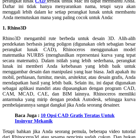
perangkat lunak
CAD
terbaik untuk Mac ini dapat membantu Anda.
Daftar ini tidak hanya menyarankan nama, tetapi saya akan
menggali lebih dalam ke setiap perangkat lunak untuk membantu
Anda memutuskan mana yang paling cocok untuk Anda:
1. Rhino3D
Rhino3D mengambil rute berbeda untuk desain 3D. Alih-alih
pendekatan berbasis jaring poligon (digunakan oleh sebagian besar
perangkat lunak CAD), Rhinoceros menggunakan model
matematika NURBS (menghasilkan representasi kurva yang tepat
secara matematis). Dalam istilah yang lebih sederhana, perangkat
lunak ini memberi Anda kebebasan yang lebih baik untuk
menggambar desain dan manipulasi yang luar biasa. Jadi apakah itu
mobil, perhiasan, furnitur, mesin, arsitektur, atau desain grafis, Anda
mendapatkan hasil yang lebih baik. Selain itu, ini dapat digunakan
sebagai aplikasi mandiri atau dipasangkan dengan program CAD,
CAM, MCAD, CAE, dan BIM lainnya. Rhinoceros memiliki
antarmuka yang mirip dengan produk Autodesk, sehingga kurva
pembelajarannya sangat dangkal jika Anda seorang desainer.
Baca Juga :
10 Opsi CAD Gratis Teratas Untuk
Insinyur Mekanik
Tetapi bahkan jika Anda seorang pemula, beberapa video tutorial
dari Rhinoceros3d atau sesama pencipta sudah cukup. Dan bukan