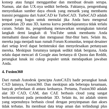
konsep atau fungsi menggambar dan membuat desain serupa.
Namun, alat dan UX-nya sedikit berbeda. Faktanya, pengembang
menyediakan sumber daya ebook yang menarik yang membantu
transisi pengguna dari AutoCAD ke TurboCAD. TurboCAD adalah
tempat yang bagus untuk memulai jika Anda baru mengenal
pemodelan 2D atau 3D, karena kurva pembelajarannya tidak terlalu
curam. Selain itu, pengembang menawarkan serangkaian tutorial
langkah demi langkah di YouTube untuk membantu Anda
memahami dasar-dasar dan menguasai fitur-fitur baru. Selain itu,
mereka juga menjadi tuan rumah Forum Komunitas, tempat desainer
dari setiap level dapat berinteraksi dan menyelesaikan pertanyaan
mereka. Meskipun forumnya tampak sedikit tidak berguna, Anda
selalu dapat mencari di Google atau bertanya di Quora dan Reddit,
perangkat lunak ini cukup populer untuk mendapatkan jawaban
Anda.
4. Fusion360
Dari rumah Autodesk (pencipta AutoCAD) hadir perangkat lunak
CAD lainnya, Fusion360. Dan meskipun ada beberapa kesamaan,
banyak perbedaan di antara keduanya. Pertama, Fusion360 adalah
alat 3D CAD, CAM, dan CAE berbasis cloud yang sangat
berkonsentrasi pada pemodelan 3D. Selain itu, ini adalah sistem
yang sepenuhnya berbasis cloud dengan penyimpanan dan akses
tidak terbatas. Itu membuat data tetap aman dan terlindungi plus