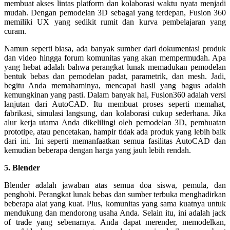
membuat akses lintas platform dan kolaborasi waktu nyata menjadi
mudah. Dengan pemodelan 3D sebagai yang terdepan, Fusion 360
memiliki UX yang sedikit rumit dan kurva pembelajaran yang
curam.
Namun seperti biasa, ada banyak sumber dari dokumentasi produk
dan video hingga forum komunitas yang akan mempermudah. Apa
yang hebat adalah bahwa perangkat lunak memadukan pemodelan
bentuk bebas dan pemodelan padat, parametrik, dan mesh. Jadi,
begitu Anda memahaminya, mencapai hasil yang bagus adalah
kemungkinan yang pasti. Dalam banyak hal, Fusion360 adalah versi
lanjutan dari AutoCAD. Itu membuat proses seperti memahat,
fabrikasi, simulasi langsung, dan kolaborasi cukup sederhana. Jika
alur kerja utama Anda dikelilingi oleh pemodelan 3D, pembuatan
prototipe, atau pencetakan, hampir tidak ada produk yang lebih baik
dari ini. Ini seperti memanfaatkan semua fasilitas AutoCAD dan
kemudian beberapa dengan harga yang jauh lebih rendah.
5. Blender
Blender adalah jawaban atas semua doa siswa, pemula, dan
penghobi. Perangkat lunak bebas dan sumber terbuka menghadirkan
beberapa alat yang kuat. Plus, komunitas yang sama kuatnya untuk
mendukung dan mendorong usaha Anda. Selain itu, ini adalah jack
of trade yang sebenarnya. Anda dapat merender, memodelkan,