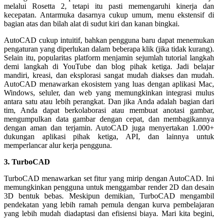
melalui Rosetta 2, tetapi itu pasti memengaruhi kinerja dan
kecepatan. Antarmuka dasarnya cukup umum, menu ekstensif di
bagian atas dan bilah alat di sudut kiri dan kanan bingkai.
AutoCAD cukup intuitif, bahkan pengguna baru dapat menemukan
pengaturan yang diperlukan dalam beberapa klik (jika tidak kurang).
Selain itu, popularitas platform menjamin sejumlah tutorial langkah
demi langkah di YouTube dan blog pihak ketiga. Jadi belajar
mandiri, kreasi, dan eksplorasi sangat mudah diakses dan mudah.
AutoCAD menawarkan ekosistem yang luas dengan aplikasi Mac,
Windows, seluler, dan web yang memungkinkan integrasi mulus
antara satu atau lebih perangkat. Dan jika Anda adalah bagian dari
tim, Anda dapat berkolaborasi atau membuat anotasi gambar,
mengumpulkan data gambar dengan cepat, dan membagikannya
dengan aman dan terjamin. AutoCAD juga menyertakan 1.000+
dukungan aplikasi pihak ketiga, API, dan lainnya untuk
memperlancar alur kerja pengguna.
3. TurboCAD
TurboCAD menawarkan set fitur yang mirip dengan AutoCAD. Ini
memungkinkan pengguna untuk menggambar render 2D dan desain
3D bentuk bebas. Meskipun demikian, TurboCAD mengambil
pendekatan yang lebih ramah pemula dengan kurva pembelajaran
yang lebih mudah diadaptasi dan efisiensi biaya. Mari kita begini,