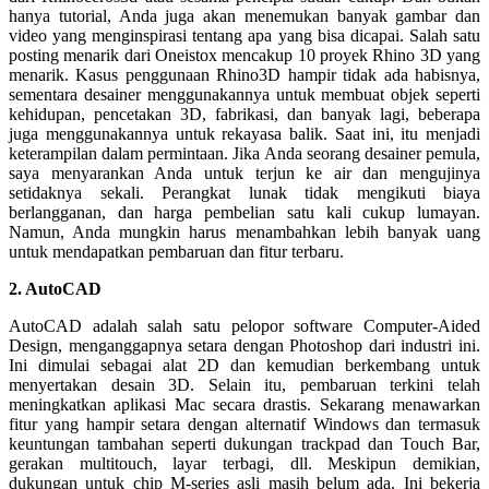
hanya tutorial, Anda juga akan menemukan banyak gambar dan
video yang menginspirasi tentang apa yang bisa dicapai. Salah satu
posting menarik dari Oneistox mencakup 10 proyek Rhino 3D yang
menarik. Kasus penggunaan Rhino3D hampir tidak ada habisnya,
sementara desainer menggunakannya untuk membuat objek seperti
kehidupan, pencetakan 3D, fabrikasi, dan banyak lagi, beberapa
juga menggunakannya untuk rekayasa balik. Saat ini, itu menjadi
keterampilan dalam permintaan. Jika Anda seorang desainer pemula,
saya menyarankan Anda untuk terjun ke air dan mengujinya
setidaknya sekali. Perangkat lunak tidak mengikuti biaya
berlangganan, dan harga pembelian satu kali cukup lumayan.
Namun, Anda mungkin harus menambahkan lebih banyak uang
untuk mendapatkan pembaruan dan fitur terbaru.
2. AutoCAD
AutoCAD adalah salah satu pelopor software Computer-Aided
Design, menganggapnya setara dengan Photoshop dari industri ini.
Ini dimulai sebagai alat 2D dan kemudian berkembang untuk
menyertakan desain 3D. Selain itu, pembaruan terkini telah
meningkatkan aplikasi Mac secara drastis. Sekarang menawarkan
fitur yang hampir setara dengan alternatif Windows dan termasuk
keuntungan tambahan seperti dukungan trackpad dan Touch Bar,
gerakan multitouch, layar terbagi, dll. Meskipun demikian,
dukungan untuk chip M-series asli masih belum ada. Ini bekerja