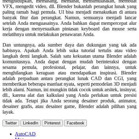
menghidupkan, memasang, memahat, mensimulasikan, membuat
VFX, mengedit video, dll. Blender bukanlah perangkat lunak yang
paling ramah bagi pemula. UI bisa menjadi menakutkan di antara
banyak fitur dan perangkat. Namun, semuanya menjadi lancar
setelah Anda menguasainya. Anda bahkan dapat mempercepat alur
kerja dengan menyesuaikan pintasan keyboard dan mouse serta
melatihnya untuk melakukan penawaran Anda.
Dan untungnya, ada sumber daya dan dukungan yang tak ada
habisnya. Apakah Anda lebih suka tutorial tertulis atau video
langkah demi langkah. Salah satu kekuatan utama Blender adalah
komunitasnya. Anda dapat dengan mudah berinteraksi dengan
sesama pemula, profesional, pelajar, dan lainnya, untuk
menghilangkan keraguan atau mendapatkan inspirasi. Blender
adalah perpaduan antara perangkat lunak CAD dan CGI, yang
memberikan beberapa manfaat nyata, seperti pemodelan 3D menjadi
lebih alami. Namun, ini mungkin tidak cocok untuk arsitek, insinyur,
dll., karena alat dan kalkulasi yang Anda perlukan untuk presisi
tidak ada. Tetapi jika Anda seorang desainer produk, animator,
desainer grafis, atau desainer game, Blender adalah pilihan yang
layak.
Twitter
LinkedIn
Pinterest
Facebook
AutoCAD