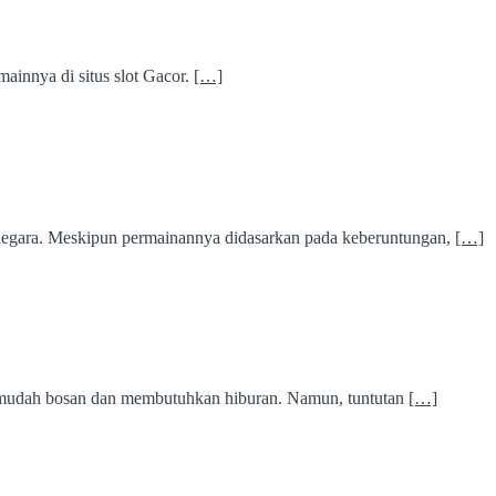
ainnya di situs slot Gacor.
[…]
ai negara. Meskipun permainannya didasarkan pada keberuntungan,
[…]
a mudah bosan dan membutuhkan hiburan. Namun, tuntutan
[…]