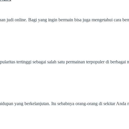
an judi online. Bagi yang ingin bermain bisa juga mengetahui cara berm
ularitas tertinggi sebagai salah satu permainan terpopuler di berbag
dupan yang berkelanjutan. Itu sebabnya orang-orang di sekitar And