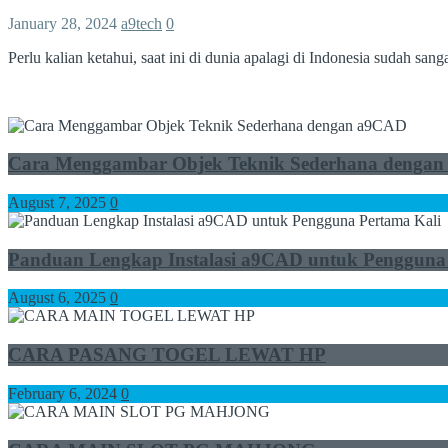
January 28, 2024
a9tech
0
Perlu kalian ketahui, saat ini di dunia apalagi di Indonesia sudah sa
Cara Menggambar Objek Teknik Sederhana denga
August 7, 2025
0
Panduan Lengkap Instalasi a9CAD untuk Pengguna
August 6, 2025
0
CARA PASANG TOGEL LEWAT HP
February 6, 2024
0