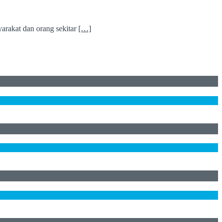
yarakat dan orang sekitar
[…]