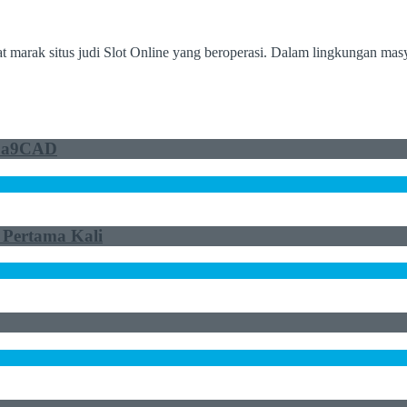
ngat marak situs judi Slot Online yang beroperasi. Dalam lingkungan mas
n a9CAD
 Pertama Kali