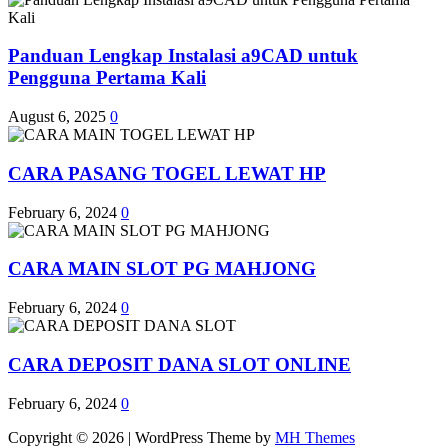
Panduan Lengkap Instalasi a9CAD untuk
Pengguna Pertama Kali
August 6, 2025
0
CARA PASANG TOGEL LEWAT HP
February 6, 2024
0
CARA MAIN SLOT PG MAHJONG
February 6, 2024
0
CARA DEPOSIT DANA SLOT ONLINE
February 6, 2024
0
Copyright © 2026 | WordPress Theme by
MH Themes