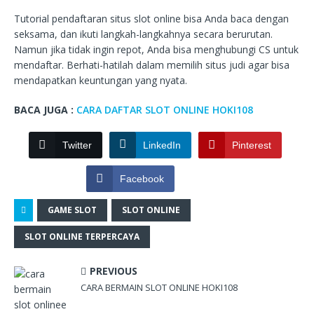
Tutorial pendaftaran situs slot online bisa Anda baca dengan
seksama, dan ikuti langkah-langkahnya secara berurutan.
Namun jika tidak ingin repot, Anda bisa menghubungi CS untuk
mendaftar. Berhati-hatilah dalam memilih situs judi agar bisa
mendapatkan keuntungan yang nyata.
BACA JUGA :
CARA DAFTAR SLOT ONLINE HOKI108
Twitter
LinkedIn
Pinterest
Facebook
GAME SLOT
SLOT ONLINE
SLOT ONLINE TERPERCAYA
PREVIOUS
CARA BERMAIN SLOT ONLINE HOKI108