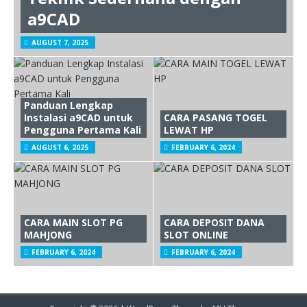
a9CAD
AUGUST 7, 2025
Panduan Lengkap
Instalasi a9CAD untuk
CARA PASANG TOGEL
Pengguna Pertama Kali
LEWAT HP
AUGUST 6, 2025
FEBRUARY 6, 2024
CARA MAIN SLOT PG
CARA DEPOSIT DANA
MAHJONG
SLOT ONLINE
FEBRUARY 6, 2024
FEBRUARY 6, 2024