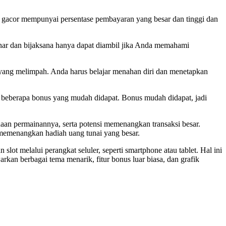
ot gacor mempunyai persentase pembayaran yang besar dan tinggi dan
nar dan bijaksana hanya dapat diambil jika Anda memahami
 yang melimpah. Anda harus belajar menahan diri dan menetapkan
 beberapa bonus yang mudah didapat. Bonus mudah didapat, jadi
naan permainannya, serta potensi memenangkan transaksi besar.
 memenangkan hadiah uang tunai yang besar.
 melalui perangkat seluler, seperti smartphone atau tablet. Hal ini
rkan berbagai tema menarik, fitur bonus luar biasa, dan grafik