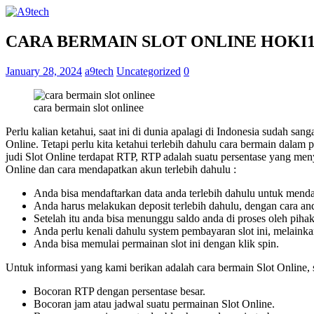
CARA BERMAIN SLOT ONLINE HOKI1
January 28, 2024
a9tech
Uncategorized
0
cara bermain slot onlinee
Perlu kalian ketahui, saat ini di dunia apalagi di Indonesia sudah sa
Online. Tetapi perlu kita ketahui terlebih dahulu cara bermain dalam
judi Slot Online terdapat RTP, RTP adalah suatu persentase yang meny
Online dan cara mendapatkan akun terlebih dahulu :
Anda bisa mendaftarkan data anda terlebih dahulu untuk menda
Anda harus melakukan deposit terlebih dahulu, dengan cara and
Setelah itu anda bisa menunggu saldo anda di proses oleh pihak 
Anda perlu kenali dahulu system pembayaran slot ini, melaink
Anda bisa memulai permainan slot ini dengan klik spin.
Untuk informasi yang kami berikan adalah cara bermain Slot Online, 
Bocoran RTP dengan persentase besar.
Bocoran jam atau jadwal suatu permainan Slot Online.