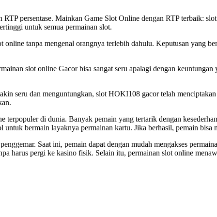
ran RTP persentase. Mainkan Game Slot Online dengan RTP terbaik: sl
tertinggi untuk semua permainan slot.
t online tanpa mengenal orangnya terlebih dahulu. Keputusan yang be
mainan slot online Gacor bisa sangat seru apalagi dengan keuntungan
makin seru dan menguntungkan, slot HOKI108 gacor telah menciptakan
kan.
ne terpopuler di dunia. Banyak pemain yang tertarik dengan kesederha
 untuk bermain layaknya permainan kartu. Jika berhasil, pemain bisa
nggemar. Saat ini, pemain dapat dengan mudah mengakses permainan slot
harus pergi ke kasino fisik. Selain itu, permainan slot online menawa