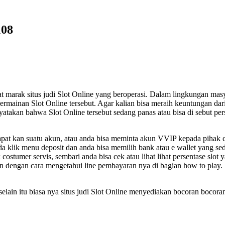
08
ngat marak situs judi Slot Online yang beroperasi. Dalam lingkungan mas
 permainan Slot Online tersebut. Agar kalian bisa meraih keuntungan da
atakan bahwa Slot Online tersebut sedang panas atau bisa di sebut per
pat kan suatu akun, atau anda bisa meminta akun VVIP kepada pihak c
a klik menu deposit dan anda bisa memilih bank atau e wallet yang sed
costumer servis, sembari anda bisa cek atau lihat lihat persentase slot
an dengan cara mengetahui line pembayaran nya di bagian how to play.
selain itu biasa nya situs judi Slot Online menyediakan bocoran bocor