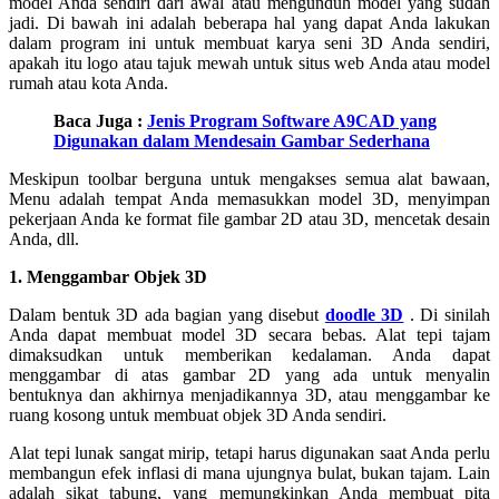
model Anda sendiri dari awal atau mengunduh model yang sudah
jadi. Di bawah ini adalah beberapa hal yang dapat Anda lakukan
dalam program ini untuk membuat karya seni 3D Anda sendiri,
apakah itu logo atau tajuk mewah untuk situs web Anda atau model
rumah atau kota Anda.
Baca Juga :
Jenis Program Software A9CAD yang
Digunakan dalam Mendesain Gambar Sederhana
Meskipun toolbar berguna untuk mengakses semua alat bawaan,
Menu adalah tempat Anda memasukkan model 3D, menyimpan
pekerjaan Anda ke format file gambar 2D atau 3D, mencetak desain
Anda, dll.
1. Menggambar Objek 3D
Dalam bentuk 3D ada bagian yang disebut
doodle 3D
. Di sinilah
Anda dapat membuat model 3D secara bebas. Alat tepi tajam
dimaksudkan untuk memberikan kedalaman. Anda dapat
menggambar di atas gambar 2D yang ada untuk menyalin
bentuknya dan akhirnya menjadikannya 3D, atau menggambar ke
ruang kosong untuk membuat objek 3D Anda sendiri.
Alat tepi lunak sangat mirip, tetapi harus digunakan saat Anda perlu
membangun efek inflasi di mana ujungnya bulat, bukan tajam. Lain
adalah sikat tabung, yang memungkinkan Anda membuat pita